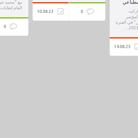
صطناعي
مع “محمد جبر
العام لنقابا
اركت
10.08.23
0
لمؤتمر
” في الفترة
0
14.08.23