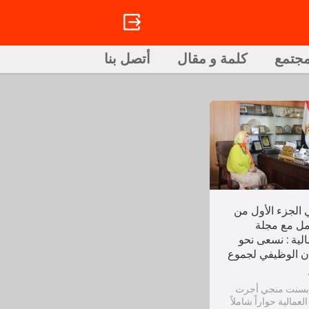
in
مجتمع
كلمة و مقال
أتصل بنا
 الجزء الأول من
مل مع مجلة
الية : نسعى نحو
ان الوظيفي لجموع
: بسنت منجي أجرت
لعمالية حواراً شاملاً