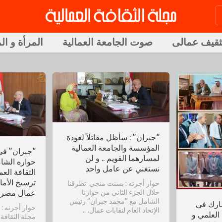
ثقيف عمالى
صوت الجامعة العمالية
المرأة و ال
“جبران” : سأظل مقاتلاً لعودة
المؤسسة والجامعة العمالية
“جبران” في
لمسارهما القويم .. و لن
حواره الشا
نستغني عن عامل واحد
الثقافة العم
ترسيخ الأم
حوار أجرته : بسنت منجي تطرقنا
خلال الجزء الثاني من حوارنا
عمال مصر
الشامل مع “محمد جبران” رئيس
شارك في
حوار أجرته 
الإتحاد العام لنقابات عمال…
العلمي و
مجلة الثقافة ا