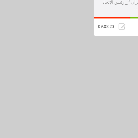
ان ” _ رئيس الإتحاد
ت…
09.08.23