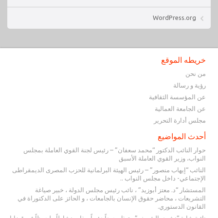
WordPress.org
خريطه الموقع
من نحن
رؤية و رسالة
عن المؤسسة الثقافية
عن الجامعة العمالية
مجلس أدارة التحرير
أحدث المواضيع
حوار النائب الدكتور “محمد سعفان” – رئيس لجنة القوي العاملة بمجلس
النواب، وزير القوي العاملة الأسبق
النائب “إيهاب منصور” – رئيس الهيئة البرلمانية للحزب المصرى الديمقراطى
الإجتماعي- داخل مجلس النواب ..
المستشار “د. معتز أبوزيد” ، نائب رئيس مجلس الدولة ، خبير صياغة
التشريعات ، محاضر حقوق الإنسان بالجامعات ، و الحائز على الدكتوراة في
القانون الدستوري.
نائبة شابة “نشوى الشريف” ، تبذل جهداً دؤوباً و ذات نشاطاً ملحوظاً في قضايا