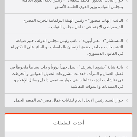
بمجلس النواب، وزير القوي العاملة الأسبق
النائب “إيهاب منصور” – رئيس الهيئة البرلمانية للحزب المصرى
الديمقراطى الإجتماعي- داخل مجلس النواب ..
المستشار “د. معتز أبوزيد” ، نائب رئيس مجلس الدولة ، خبير صياغة
التشريعات ، محاضر حقوق الإنسان بالجامعات ، و الحائز على الدكتوراة
في القانون الدستوري.
نائبة شابة “نشوى الشريف” ، تبذل جهداً دؤوباً و ذات نشاطاً ملحوظاً في
قضايا العمال و المرأة ، فقدمت مشروعات لتعديل القوانين و أنخرطت
في نقاشات جادة ،و تفاعلت في حوار مجتمعي داخل وسائل الإعلام و
في المنتديات و الندوات النقاشية.
حوار السيد رئيس الاتحاد العام لنقابات عمال مصر عبد المنعم الجمل
أحدث التعليقات