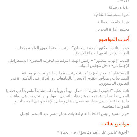
رؤية و رسالة
عن المؤسسة الثقافية
عن الجامعة العمالية
مجلس أدارة التحرير
أحدث المواضيع
حوار النائب الدكتور “محمد سعفان” – رئيس لجنة القوي العاملة بمجلس
النواب، وزير القوي العاملة الأسبق
النائب “إيهاب منصور” – رئيس الهيئة البرلمانية للحزب المصرى الديمقراطى
الإجتماعي- داخل مجلس النواب ..
المستشار “د. معتز أبوزيد” ، نائب رئيس مجلس الدولة ، خبير صياغة
التشريعات ، محاضر حقوق الإنسان بالجامعات ، و الحائز على الدكتوراة في
القانون الدستوري.
نائبة شابة “نشوى الشريف” ، تبذل جهداً دؤوباً و ذات نشاطاً ملحوظاً في قضايا
العمال و المرأة ، فقدمت مشروعات لتعديل القوانين و أنخرطت في نقاشات
جادة ،و تفاعلت في حوار مجتمعي داخل وسائل الإعلام و في المنتديات و
الندوات النقاشية.
حوار السيد رئيس الاتحاد العام لنقابات عمال مصر عبد المنعم الجمل
مواضيع شائعه
*أجوبة غاندي على أهم 22 سؤال في الحياة *