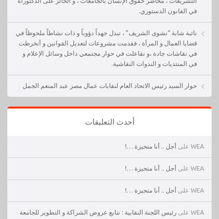
التشريعات ، محاضر حقوق الإنسان بالجامعات ، و الحائز على الدكتوراة
في القانون الدستوري.
نائبة شابة “نشوى الشريف” ، تبذل جهداً دؤوباً و ذات نشاطاً ملحوظاً في
قضايا العمال و المرأة ، فقدمت مشروعات لتعديل القوانين و أنخرطت
في نقاشات جادة ،و تفاعلت في حوار مجتمعي داخل وسائل الإعلام و
في المنتديات و الندوات النقاشية.
حوار السيد رئيس الاتحاد العام لنقابات عمال مصر عبد المنعم الجمل
أحدث التعليقات
WEA
على
أجل .. أنا متحيزة …!
WEA
على
أجل .. أنا متحيزة …!
WEA
على
أجل .. أنا متحيزة …!
WEA
على
رئيس اللجنة النقابية : نتابع عروض الشراكة و التطوير للجامعة